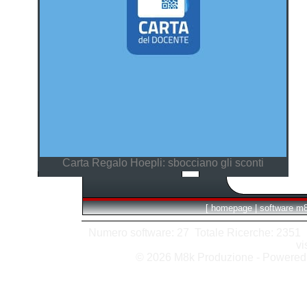
Carta Regalo Hoepli: sbocciano gli sconti
[
homepage
|
software m
Numero software: 27 Totale Ricerche: 2351 Hit
vi
© 2026 M8k Produzione - Powere