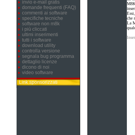
invio e-mail gratis
M8K 
domande frequenti (FAQ)
inse
commenti ai software
Essi
specifiche tecniche
che n
La M
software non m8k
qualo
i più cliccati
ultimi inserimenti
Inse
tutti i software
download utility
controlla versione
segnala bug programma
dettaglio licenze
dicono di noi
video software
Link sponsorizzati