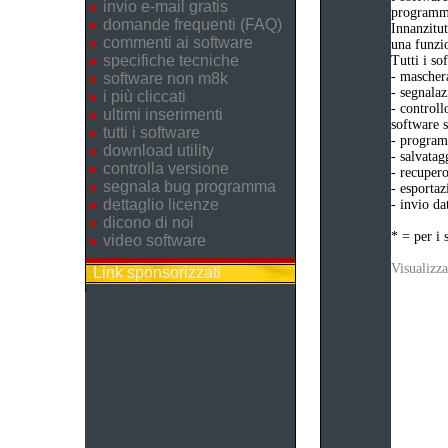
invio e-mail gratis
programma
domande frequenti (FAQ)
Innanzitut
commenti ai software
una funzio
specifiche tecniche
Tutti i s
- maschera
software non m8k
- segnalaz
i più cliccati
- controll
ultimi inserimenti
software s
tutti i software
- programm
download utility
- salvatag
controlla versione
- recupero
segnala bug programma
- esportaz
dettaglio licenze
- invio da
dicono di noi
* = per i 
video software
Visualizza
Link sponsorizzati