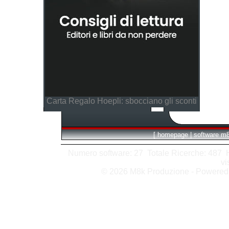
Carta Regalo Hoepli: sbocciano gli sconti
[
homepage
|
software m
Numero software: 27 Totale Ricerche: 487 Hit
vi
© 2026 M8k Produzione - Powere