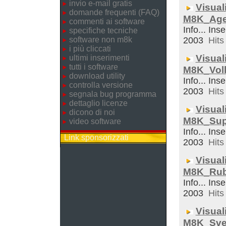
invio e-mail gratis
Visual
domande frequenti (FAQ)
M8K_Ag
commenti ai software
Info... Inse
specifiche tecniche
software non m8k
2003
Hits 
i più cliccati
Visual
ultimi inserimenti
tutti i software
M8K_Voll
download utility
Info... Inse
controlla versione
2003
Hits 
segnala bug programma
dettaglio licenze
Visual
dicono di noi
M8K_Sup
video software
Info... Inse
Link sponsorizzati
2003
Hits 
Visual
M8K_Rub
Info... Inse
2003
Hits 
Visual
M8K_Sveg