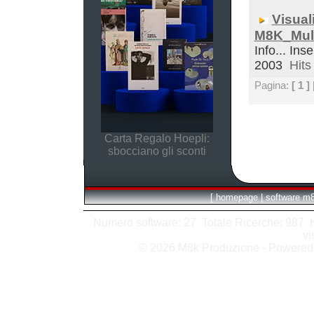
Visual
M8K_Mult
Info... Inse
2003
Hits 
Pagina:
[ 1 ]
Carta Regalo Hoepli:
sbocciano gli sconti
[
homepage
|
software m
Numero software: 27 Totale Ricerche: 987 Hit
vi
© 2026 M8k Produzione - Powere