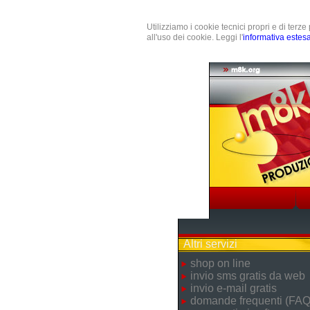
Utilizziamo i cookie tecnici propri e di terz
all'uso dei cookie. Leggi l'
informativa estes
Altri servizi
shop on line
invio sms gratis da web
invio e-mail gratis
domande frequenti (FAQ