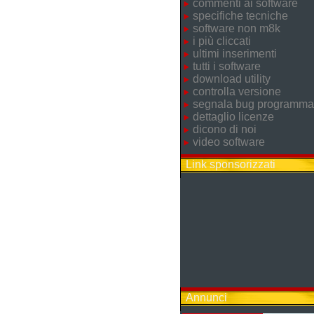
commenti ai software
specifiche tecniche
software non m8k
i più cliccati
ultimi inserimenti
tutti i software
download utility
controlla versione
segnala bug programma
dettaglio licenze
dicono di noi
video software
Link sponsorizzati
Annunci