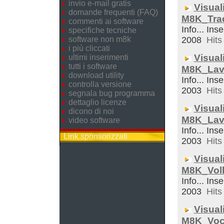
invio e-mail gratis
Visual
domande frequenti (FAQ)
M8K_Trac
commenti ai software
Info... Ins
specifiche tecniche
software non m8k
2008
Hits 
i più cliccati
Visual
ultimi inserimenti
tutti i software
M8K_Lav
download utility
Info... Inse
controlla versione
2003
Hits 
segnala bug programma
dettaglio licenze
Visual
dicono di noi
M8K_Lav
video software
Info... Ins
Link sponsorizzati
2003
Hits 
Visual
M8K_Voll
Info... Inse
2003
Hits 
Visual
M8K_Voc