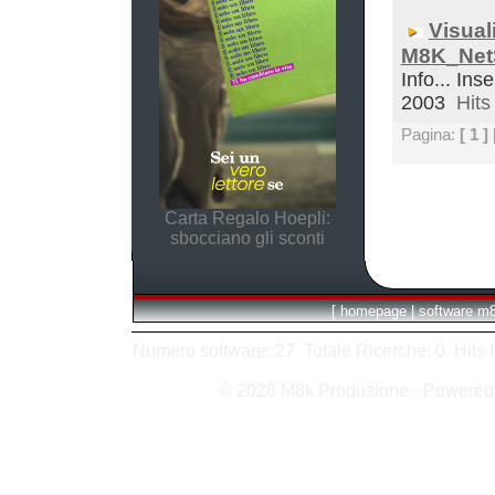
Visual
M8K_Net
Info... Inse
2003
Hits 
Pagina:
[ 1 ]
Carta Regalo Hoepli:
sbocciano gli sconti
[
homepage
|
software m
Numero software: 27 Totale Ricerche: 0 Hits In:
© 2026 M8k Produzione - Powere