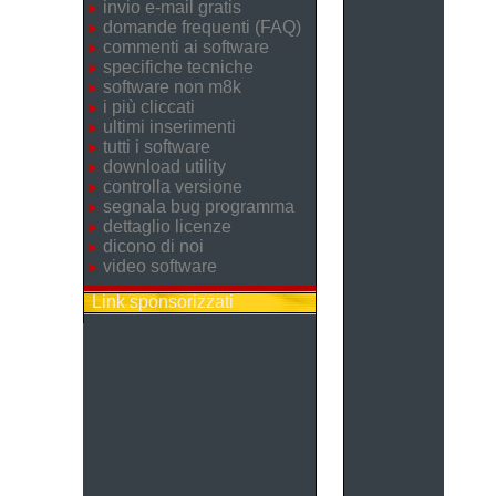
invio e-mail gratis
domande frequenti (FAQ)
commenti ai software
specifiche tecniche
software non m8k
i più cliccati
ultimi inserimenti
tutti i software
download utility
controlla versione
segnala bug programma
dettaglio licenze
dicono di noi
video software
Link sponsorizzati