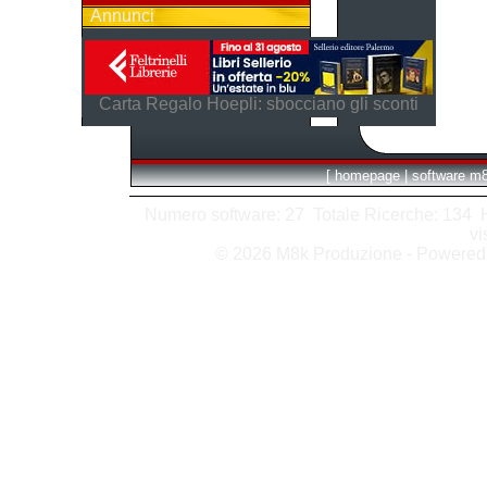
Annunci
Carta Regalo Hoepli: sbocciano gli sconti
[
homepage
|
software m
Numero software: 27 Totale Ricerche: 134 Hit
vi
© 2026 M8k Produzione - Powere