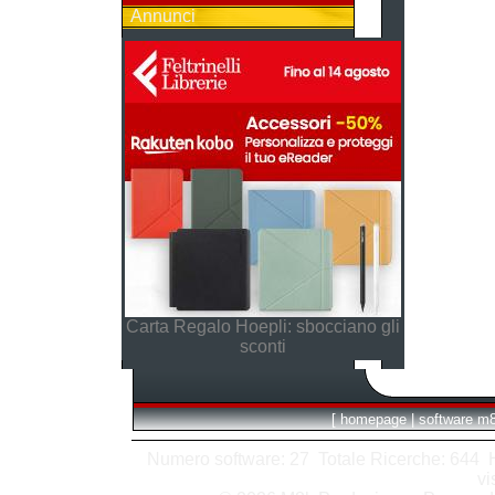
Annunci
Carta Regalo Hoepli: sbocciano gli
sconti
[
homepage
|
software m
Numero software: 27 Totale Ricerche: 644 Hit
vi