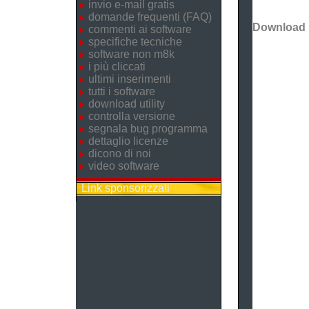
invio e-mail gratis
domande frequenti (FAQ)
Download
commenti ai software
specifiche tecniche
software non m8k
i più cliccati
ultimi inserimenti
tutti i software
download utility
controlla versione
segnala bug programma
dettaglio licenze
dicono di noi
video software
Link sponsorizzati