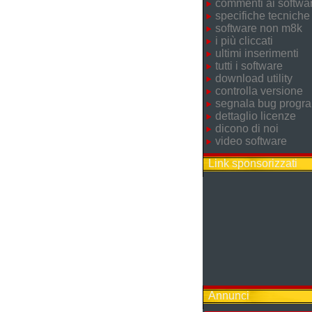
commenti ai softwa
specifiche tecniche
software non m8k
i più cliccati
ultimi inserimenti
tutti i software
download utility
controlla versione
segnala bug prog
dettaglio licenze
dicono di noi
video software
Link sponsorizzati
Annunci