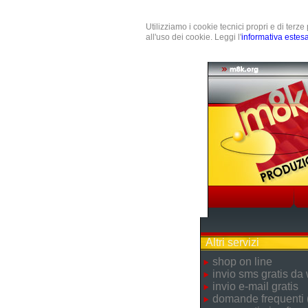
Utilizziamo i cookie tecnici propri e di terz
all'uso dei cookie. Leggi l'
informativa estes
Altri servizi
shop on line
invio sms gratis da
invio e-mail gratis
domande frequenti