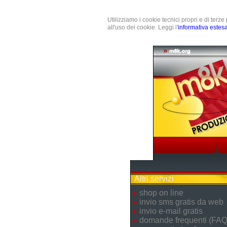
Utilizziamo i cookie tecnici propri e di terz
all'uso dei cookie. Leggi l'
informativa estes
Altri servizi
shop on line
invio sms gratis da web
invio e-mail gratis
domande frequenti (FAQ