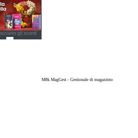
cciano gli sconti
M8k MagGest - Gestionale di magazzino