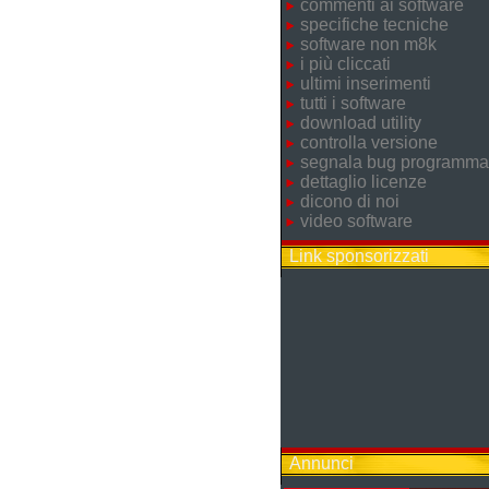
commenti ai software
specifiche tecniche
software non m8k
i più cliccati
ultimi inserimenti
tutti i software
download utility
controlla versione
segnala bug programma
dettaglio licenze
dicono di noi
video software
Link sponsorizzati
Annunci