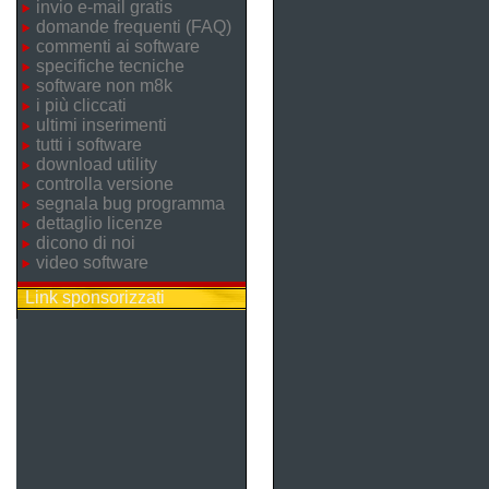
invio e-mail gratis
domande frequenti (FAQ)
commenti ai software
specifiche tecniche
software non m8k
i più cliccati
ultimi inserimenti
tutti i software
download utility
controlla versione
segnala bug programma
dettaglio licenze
dicono di noi
video software
Link sponsorizzati