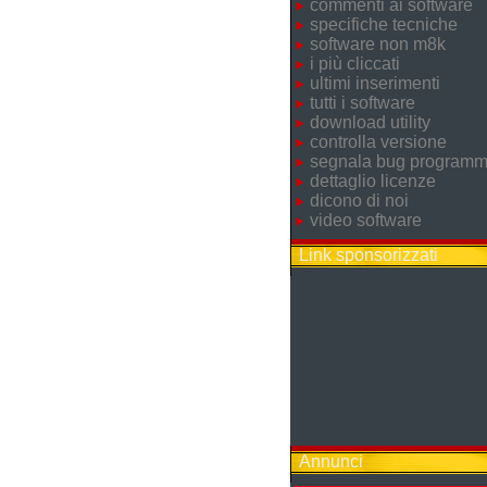
commenti ai software
specifiche tecniche
software non m8k
i più cliccati
ultimi inserimenti
tutti i software
download utility
controlla versione
segnala bug program
dettaglio licenze
dicono di noi
video software
Link sponsorizzati
Annunci