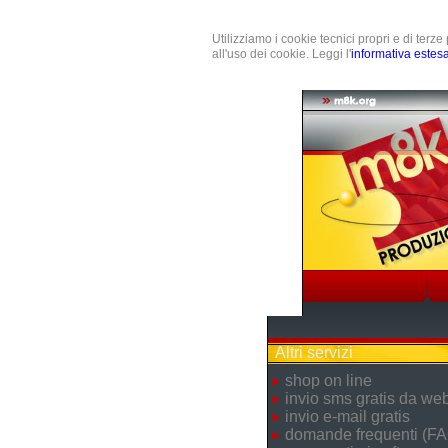
Utilizziamo i cookie tecnici propri e di terz
all'uso dei cookie. Leggi l'
informativa estes
Altri servizi
shop on line
invio sms gratis da we
invio e-mail gratis
domande frequenti (FA