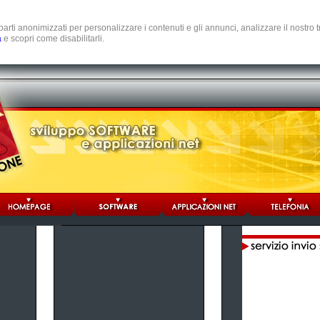
e parti anonimizzati per personalizzare i contenuti e gli annunci, analizzare il nostro
a
e scopri come disabilitarli.