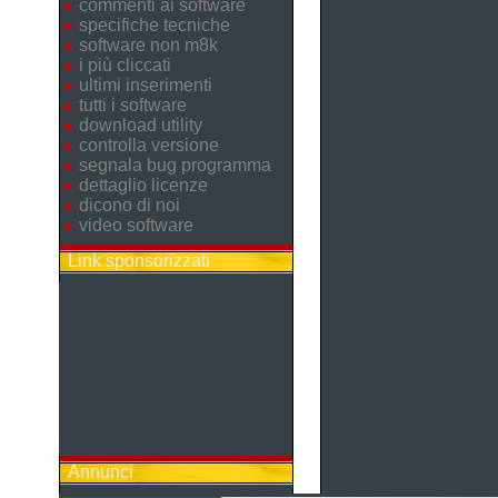
commenti ai software
specifiche tecniche
software non m8k
i più cliccati
ultimi inserimenti
tutti i software
download utility
controlla versione
segnala bug programma
dettaglio licenze
dicono di noi
video software
Link sponsorizzati
Annunci