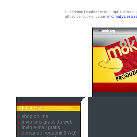
Utilizziamo i cookie tecnici propri e di terz
all'uso dei cookie. Leggi l'
informativa estes
Altri servizi
shop on line
invio sms gratis da web
invio e-mail gratis
domande frequenti (FAQ)