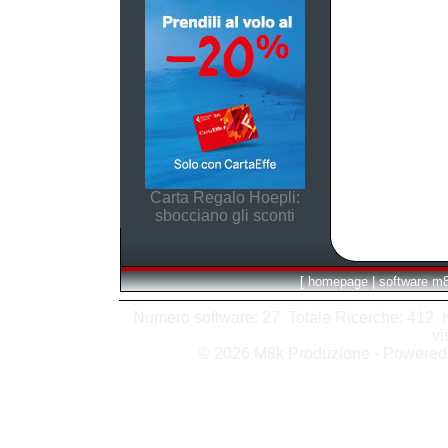
Carta Regalo Hoepli:
sbocciano gli sconti
[
homepage
|
software m
Numero software: 27 Totale Ricerche: 412 Hit
vi
© 2026 M8k Produzione - Powere