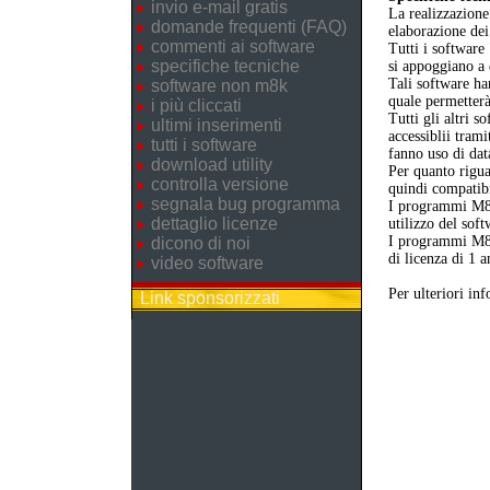
invio e-mail gratis
La realizzazione
domande frequenti (FAQ)
elaborazione dei
commenti ai software
Tutti i software
specifiche tecniche
si appoggiano a
Tali software ha
software non m8k
quale permetterà
i più cliccati
Tutti gli altri 
ultimi inserimenti
accessiblii trami
tutti i software
fanno uso di dat
download utility
Per quanto rigua
controlla versione
quindi compatibil
segnala bug programma
I programmi M8
dettaglio licenze
utilizzo del sof
I programmi M8K
dicono di noi
di licenza di 1 a
video software
Per ulteriori in
Link sponsorizzati