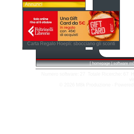
Annunci
Carta Regalo Hoepli: sbocciano gli sconti
[
homepage
|
software m
Numero software: 27 Totale Ricerche: 67 Hits
vi
© 2026 M8k Produzione - Powere