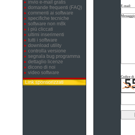
invio e-mail gratis
E-mail:
domande frequenti (FAQ)
commenti ai software
Messaggio
specifiche tecniche
software non m8k
i più cliccati
ultimi inserimenti
tutti i software
download utility
controlla versione
segnala bug programma
dettaglio licenze
dicono di noi
video software
Codice di 
Link sponsorizzati