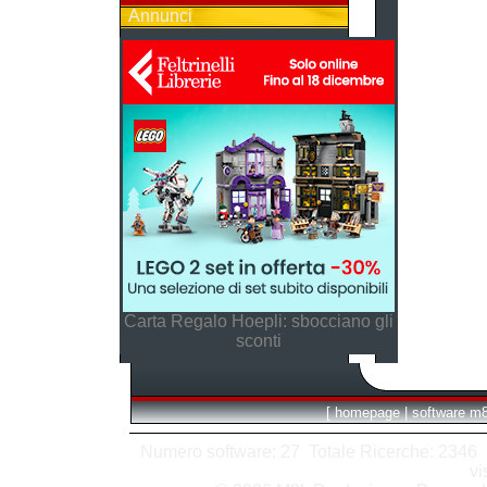
Annunci
Carta Regalo Hoepli: sbocciano gli
sconti
[
homepage
|
software m
Numero software: 27 Totale Ricerche: 2346 Hit
vi