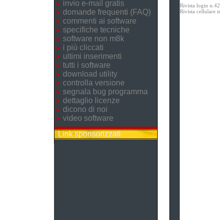
invio e-mail gratis
Rivista login n.4
domande frequenti (FAQ)
Rivista cellular
commenti ai software
specifiche tecniche
software non m8k
i più cliccati
ultimi inserimenti
tutti i software
download utility
controlla versione
segnala bug programma
dettaglio licenze
dicono di noi
video software
Link sponsorizzati