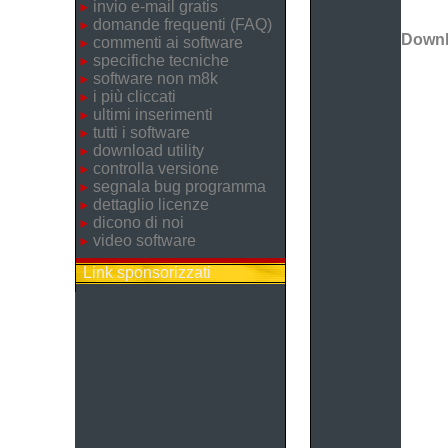
invio e-mail gratis
domande frequenti (FAQ)
Down
commenti ai software
specifiche tecniche
software non m8k
i più cliccati
ultimi inserimenti
tutti i software
download utility
controlla versione
segnala bug programma
dettaglio licenze
dicono di noi
video software
Link sponsorizzati