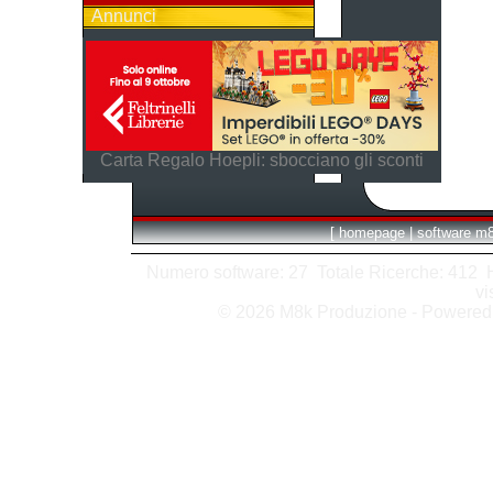
Annunci
Carta Regalo Hoepli: sbocciano gli sconti
[
homepage
|
software m
Numero software: 27 Totale Ricerche: 412 Hit
vi
© 2026 M8k Produzione - Powere