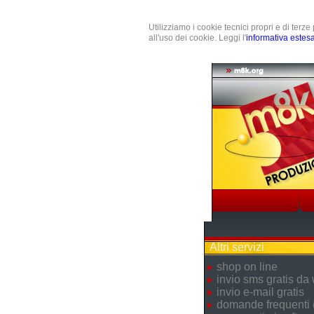
Utilizziamo i cookie tecnici propri e di terz
all'uso dei cookie. Leggi l'
informativa estes
Altri servizi
shop on line
invio sms gratis da
invio e-mail gratis
domande frequenti