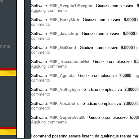
re
Software:
M8K_SvegliaTiSveglia
- Giudizio complessivo:
9
Aggiungi commento
Software:
M8K_BarzyMob
- Giudizio complessivo:
9.0000
commento
Software:
M8K_Javashop
- Giudizio complessivo:
9.0000
L
commento
ramma
Software:
M8K_NetSend
- Giudizio complessivo:
9.0000
Le
commento
Software:
M8K_TracciatocbiNet
- Giudizio complessivo:
8.
Aggiungi commento
Software:
M8K_Agenda
- Giudizio complessivo:
7.5000
Leg
commento
Software:
M8K_Volleybyte
- Giudizio complessivo:
7.0000
commento
Software:
M8K_Vocabolix
- Giudizio complessivo:
7.0000
L
commento
Software:
M8K_SuperE6su90
- Giudizio complessivo:
6.00
Aggiungi commento
I commenti possono essere inseriti da qualunque utente ma 