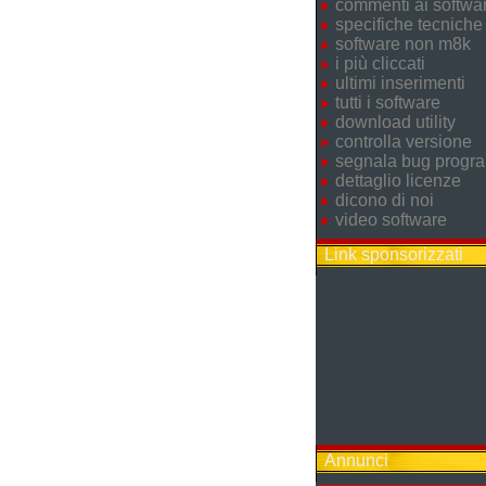
commenti ai softwa
specifiche tecniche
software non m8k
i più cliccati
ultimi inserimenti
tutti i software
download utility
controlla versione
segnala bug prog
dettaglio licenze
dicono di noi
video software
Link sponsorizzati
Annunci