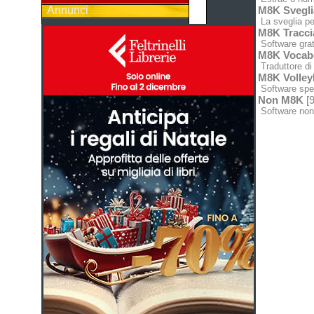
Annunci
M8K Svegli
La sveglia pe
M8K Tracci
Software grat
M8K Vocabo
Traduttore di 
M8K Volley
Software spec
Non M8K
[9
Software non