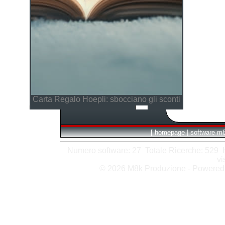
Carta Regalo Hoepli: sbocciano gli sconti
[
homepage
|
software m
Numero software: 27 Totale Ricerche: 529 Hit
vi
© 2026 M8k Produzione - Powere