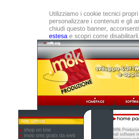
Utilizziamo i cookie tecnici propri
personalizzare i contenuti e gli a
chiudi questo banner, acconsenti a
estesa
e scopri come disabilitarli
Altri servizi
shop on line
M8k Produzion
tali software 
invio sms gratis da web
rimangono pubb