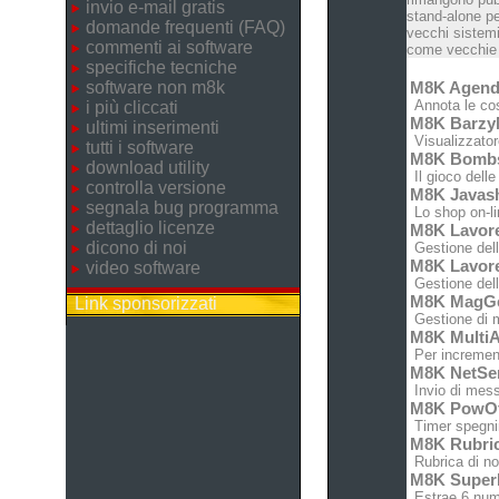
invio e-mail gratis
stand-alone pe
domande frequenti (FAQ)
vecchi sistemi
commenti ai software
come vecchie c
specifiche tecniche
software non m8k
M8K Agen
Annota le cose
i più cliccati
M8K Barz
ultimi inserimenti
Visualizzatore
tutti i software
M8K Bomb
download utility
Il gioco dell
controlla versione
M8K Javas
segnala bug programma
Lo shop on-lin
dettaglio licenze
M8K Lavor
dicono di noi
Gestione dell'
M8K Lavor
video software
Gestione dell'
M8K MagG
Link sponsorizzati
Gestione di m
M8K MultiA
Per increment
M8K NetSe
Invio di messa
M8K PowO
Timer spegnim
M8K Rubri
Rubrica di no
M8K Super
Estrae 6 nume