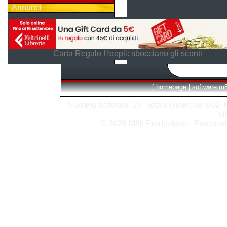
Annunci
Carta Regalo Hoepli: sbocciano gli sconti
[
homepage
|
software m
Numero software: 27 Totale Ricerche: 602 Hit
vi
© 2026 M8k Produzione - Powere