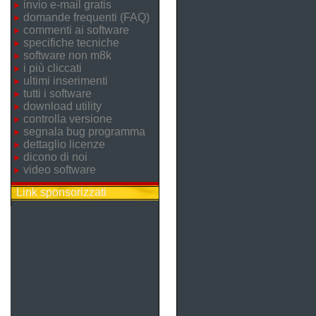
invio e-mail gratis
domande frequenti (FAQ)
commenti ai software
specifiche tecniche
software non m8k
i più cliccati
ultimi inserimenti
tutti i software
download utility
controlla versione
segnala bug programma
dettaglio licenze
dicono di noi
video software
Link sponsorizzati