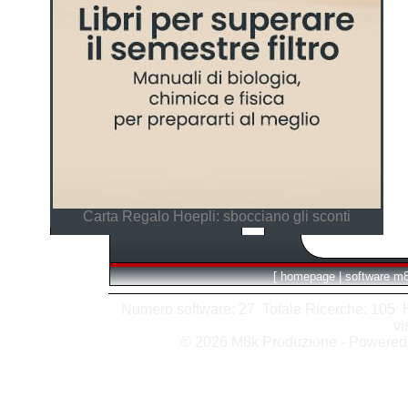
Carta Regalo Hoepli: sbocciano gli sconti
[
homepage
|
software m
Numero software: 27 Totale Ricerche: 105 Hit
vi
© 2026 M8k Produzione - Powere