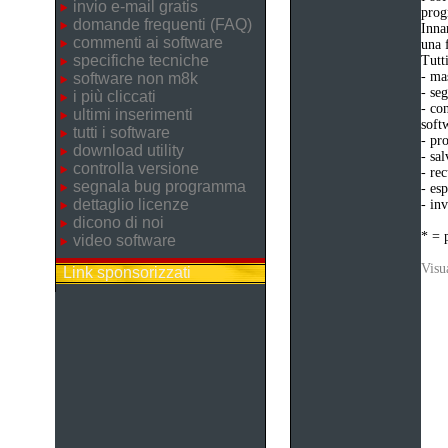
invio e-mail gratis
prog
domande frequenti (FAQ)
Inna
commenti ai software
una 
specifiche tecniche
Tutt
- ma
software non m8k
- se
i più cliccati
- co
ultimi inserimenti
softw
tutti i software
- pr
download utility
- sal
controlla versione
- rec
segnala bug programma
- esp
dettaglio licenze
- in
dicono di noi
* = 
video software
Visua
Link sponsorizzati