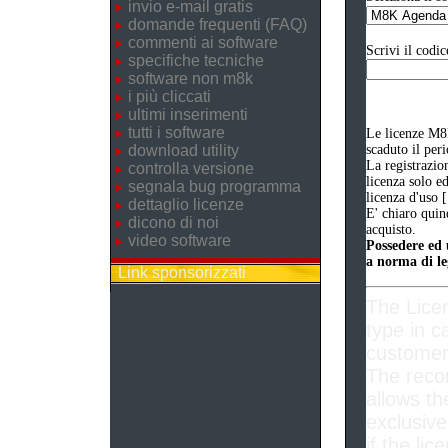
invio e-mail gratis
domande frequenti (FAQ)
commenti ai software
Scrivi il codic
specifiche tecniche
software non m8k
i più cliccati
ultimi inserimenti
tutti i software
Le licenze M8K
download utility
scaduto il per
La registrazio
controlla versione
licenza solo e
segnala bug programma
licenza d'uso 
dettaglio licenze
E' chiaro quin
dicono di noi
acquisto.
video software
Possedere ed u
a norma di le
Link sponsorizzati
The Lice
type in c
customer 
The reco
allows th
exclusive
if the lic