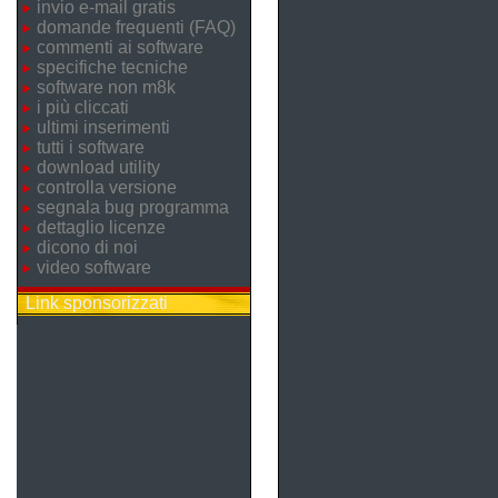
invio e-mail gratis
domande frequenti (FAQ)
commenti ai software
specifiche tecniche
software non m8k
i più cliccati
ultimi inserimenti
tutti i software
download utility
controlla versione
segnala bug programma
dettaglio licenze
dicono di noi
video software
Link sponsorizzati