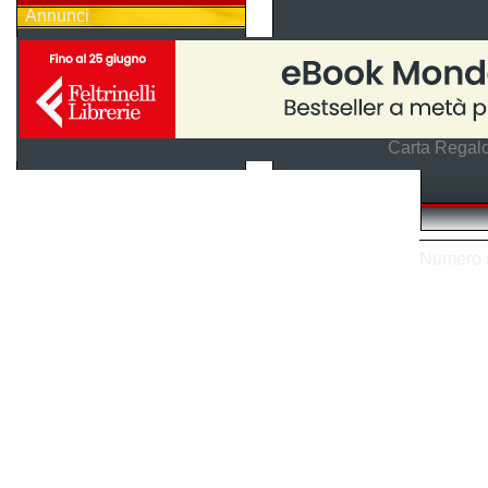
Annunci
Carta Regalo
Numero so