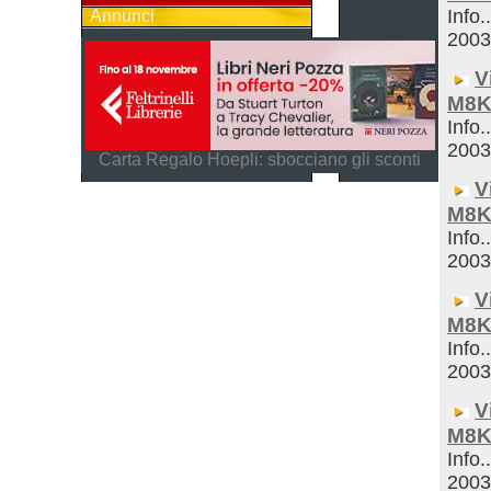
Info.
Annunci
200
V
M8K
Info.
200
Carta Regalo Hoepli: sbocciano gli sconti
V
M8K
Info.
200
V
M8K
Info.
200
V
M8K
Info.
200