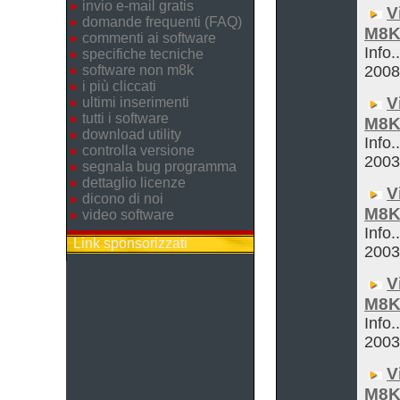
invio e-mail gratis
V
domande frequenti (FAQ)
M8K
commenti ai software
Info.
specifiche tecniche
software non m8k
200
i più cliccati
V
ultimi inserimenti
tutti i software
M8K
download utility
Info.
controlla versione
200
segnala bug programma
dettaglio licenze
V
dicono di noi
M8K
video software
Info.
Link sponsorizzati
200
V
M8K
Info.
200
V
M8K