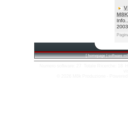
V
M8K
Info.
200
Pagin
[
homepage
|
software m
Numero software: 27 Totale Ricerche: 18 Hits
vi
© 2026 M8k Produzione - Powere