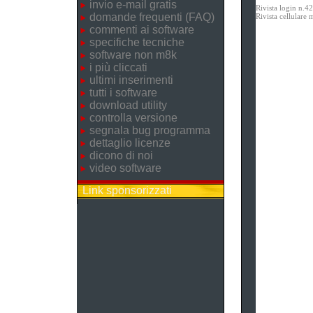
invio e-mail gratis
Rivista login n.4
domande frequenti (FAQ)
Rivista cellular
commenti ai software
specifiche tecniche
software non m8k
i più cliccati
ultimi inserimenti
tutti i software
download utility
controlla versione
segnala bug programma
dettaglio licenze
dicono di noi
video software
Link sponsorizzati