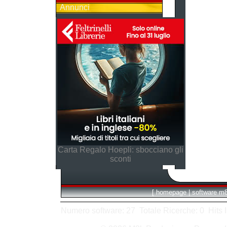
Annunci
Carta Regalo Hoepli: sbocciano gli
sconti
[
homepage
|
software m
Numero software: 27 Totale Ricerche: 0 Hits In: