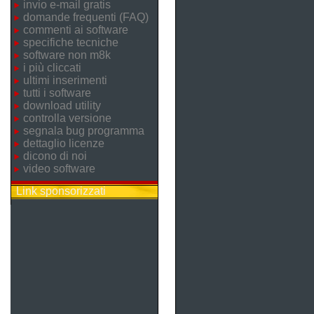
invio e-mail gratis
domande frequenti (FAQ)
commenti ai software
specifiche tecniche
software non m8k
i più cliccati
ultimi inserimenti
tutti i software
download utility
controlla versione
segnala bug programma
dettaglio licenze
dicono di noi
video software
Link sponsorizzati