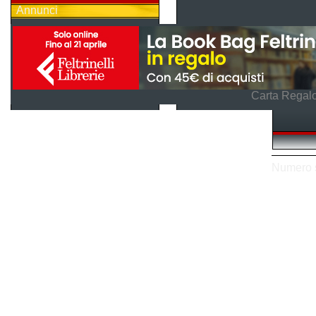
Annunci
Carta Regalo
Numero so