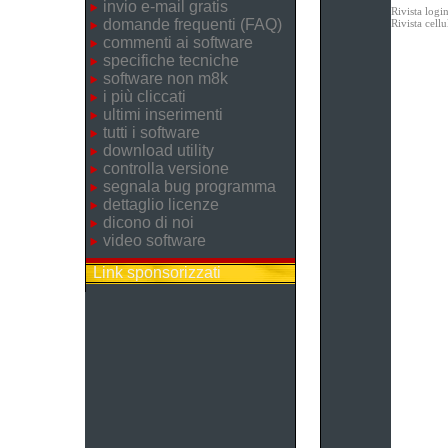
invio e-mail gratis
Rivista logi
domande frequenti (FAQ)
Rivista cel
commenti ai software
specifiche tecniche
software non m8k
i più cliccati
ultimi inserimenti
tutti i software
download utility
controlla versione
segnala bug programma
dettaglio licenze
dicono di noi
video software
Link sponsorizzati