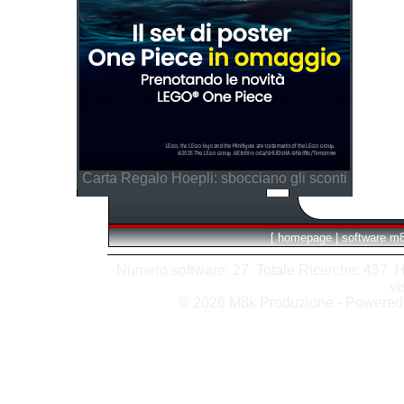
Carta Regalo Hoepli: sbocciano gli sconti
[
homepage
|
software m
Numero software: 27 Totale Ricerche: 437 Hits
vi
© 2026 M8k Produzione - Powere