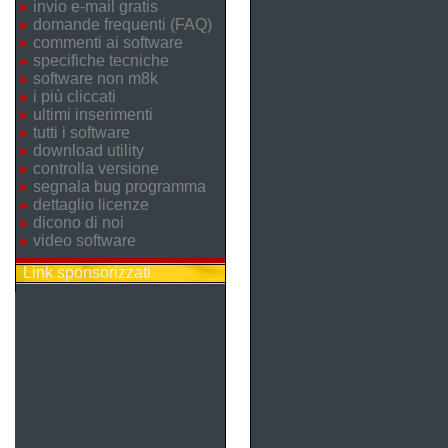
invio e-mail gratis
domande frequenti (FAQ)
commenti ai software
specifiche tecniche
software non m8k
i più cliccati
ultimi inserimenti
tutti i software
download utility
controlla versione
segnala bug programma
dettaglio licenze
dicono di noi
video software
Link sponsorizzati