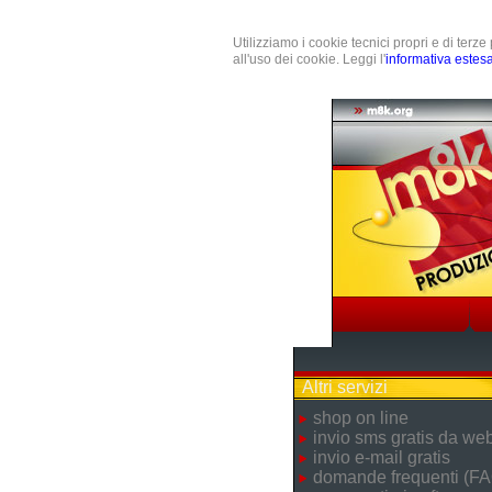
Utilizziamo i cookie tecnici propri e di terz
all'uso dei cookie. Leggi l'
informativa estes
Altri servizi
shop on line
invio sms gratis da we
invio e-mail gratis
domande frequenti (FA