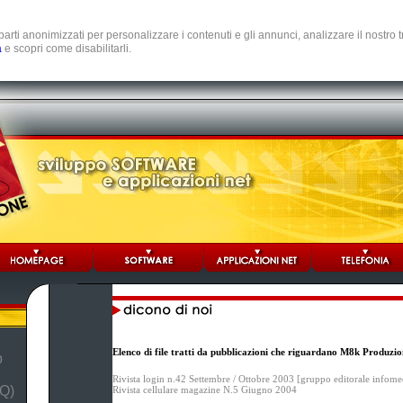
e parti anonimizzati per personalizzare i contenuti e gli annunci, analizzare il nostro
a
e scopri come disabilitarli.
Elenco di file tratti da pubblicazioni che riguardano M8k Produzio
b
Rivista login n.42 Settembre / Ottobre 2003 [gruppo editorale infome
Q)
Rivista cellulare magazine N.5 Giugno 2004