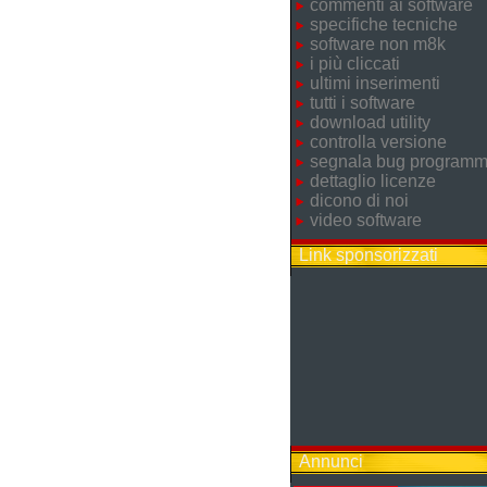
commenti ai software
specifiche tecniche
software non m8k
i più cliccati
ultimi inserimenti
tutti i software
download utility
controlla versione
segnala bug program
dettaglio licenze
dicono di noi
video software
Link sponsorizzati
Annunci