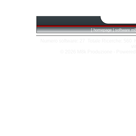
[
homepage
|
software m
Numero software: 27 Totale Ricerche: 560 Hit
vi
© 2026 M8k Produzione - Powere