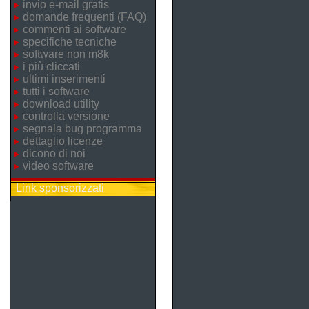
invio e-mail gratis
domande frequenti (FAQ)
commenti ai software
specifiche tecniche
software non m8k
i più cliccati
ultimi inserimenti
tutti i software
download utility
controlla versione
segnala bug programma
dettaglio licenze
dicono di noi
video software
Link sponsorizzati