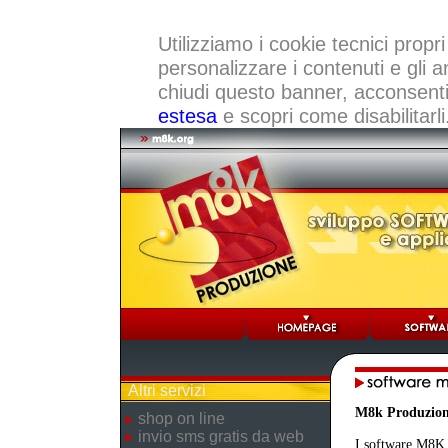
Utilizziamo i cookie tecnici propri
personalizzare i contenuti e gli a
chiudi questo banner, acconsenti a
estesa
e scopri come disabilitarli
Altri servizi
M8k Produzio
shop on line
invio sms gratis da web
I software M8K r