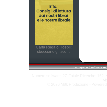
Carta Regalo Hoepli:
sbocciano gli sconti
[
homepage
|
software m
Numero software: 27 Totale Ricerche: 162 Hit
vi
© 2026 M8k Produzione - Powere