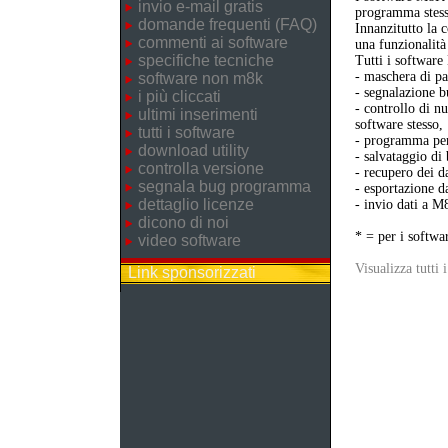
invio e-mail gratis
programma stess
domande frequenti (FAQ)
Innanzitutto la 
commenti ai software
una funzionalità
specifiche tecniche
Tutti i softwar
- maschera di pa
software non m8k
- segnalazione b
i più cliccati
- controllo di n
ultimi inserimenti
software stesso,
tutti i software
- programma per 
download utility
- salvataggio di
controlla versione
- recupero dei da
segnala bug programma
- esportazione da
dettaglio licenze
- invio dati a M
dicono di noi
* = per i softwa
video software
Visualizza tutti 
Link sponsorizzati