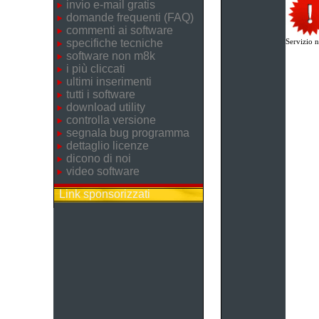
invio e-mail gratis
domande frequenti (FAQ)
commenti ai software
specifiche tecniche
Servizio n
software non m8k
i più cliccati
ultimi inserimenti
tutti i software
download utility
controlla versione
segnala bug programma
dettaglio licenze
dicono di noi
video software
Link sponsorizzati