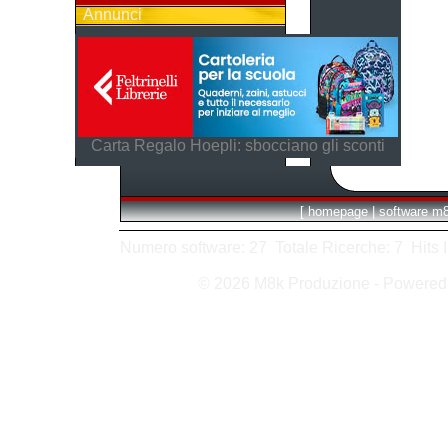
Annunci
Carta Regalo Hoepli: sbocciano gli sconti
[
homepage
|
software m
Numero software: 27 Totale Ricerche: 7 Hits In:
© 2026 M8k Produzione - Powere