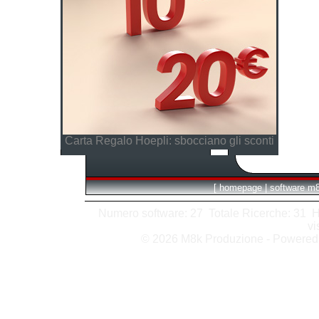
Carta Regalo Hoepli: sbocciano gli sconti
[
homepage
|
software m
Numero software: 27 Totale Ricerche: 31 Hits
vi
© 2026 M8k Produzione - Powere