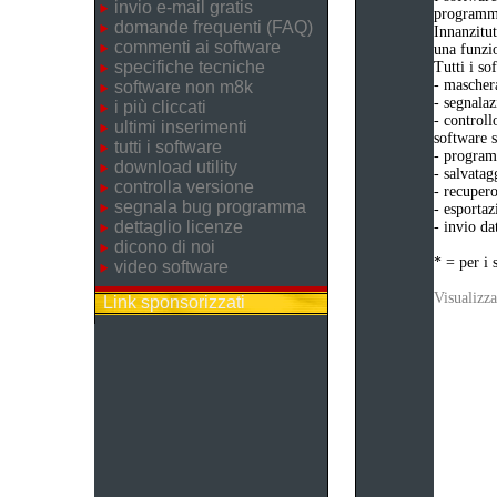
invio e-mail gratis
programma
domande frequenti (FAQ)
Innanzitut
commenti ai software
una funzio
specifiche tecniche
Tutti i s
- maschera
software non m8k
- segnalaz
i più cliccati
- controll
ultimi inserimenti
software s
tutti i software
- programm
download utility
- salvatag
controlla versione
- recupero
segnala bug programma
- esportaz
dettaglio licenze
- invio da
dicono di noi
* = per i 
video software
Visualizza
Link sponsorizzati