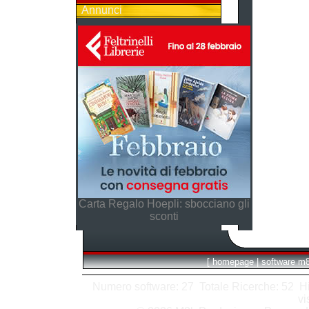
Annunci
Carta Regalo Hoepli: sbocciano gli
sconti
[
homepage
|
software m
Numero software: 27 Totale Ricerche: 52 Hits
vi