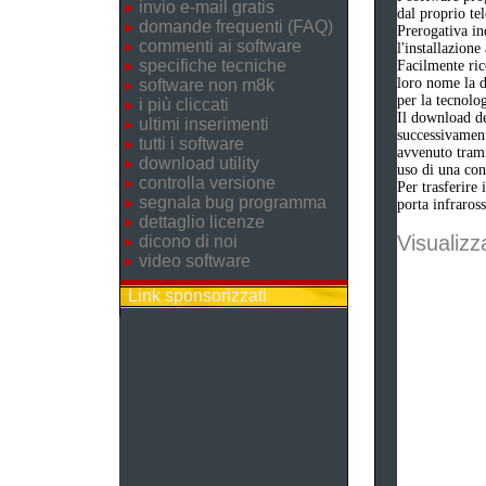
invio e-mail gratis
dal proprio tel
domande frequenti (FAQ)
Prerogativa in
commenti ai software
l'installazione
specifiche tecniche
Facilmente ric
loro nome la d
software non m8k
per la tecnolo
i più cliccati
Il download del
ultimi inserimenti
successivament
tutti i software
avvenuto trami
download utility
uso di una con
controlla versione
Per trasferire 
segnala bug programma
porta infraross
dettaglio licenze
Visualizza
dicono di noi
video software
Link sponsorizzati