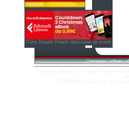
Annunci
Carta Regalo Hoepli: sbocciano gli sconti
[
homepage
|
software m
Numero software: 27 Totale Ricerche: 16 Hits
vi
© 2026 M8k Produzione - Powere