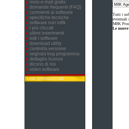
invio e-mail gratis
domande frequenti (FAQ)
commenti ai software
Tutti i so
specifiche tecniche
eventuali 
software non m8k
M8K Produ
i più cliccati
Le nuove 
ultimi inserimenti
tutti i software
download utility
controlla versione
segnala bug programma
dettaglio licenze
dicono di noi
video software
Link sponsorizzati