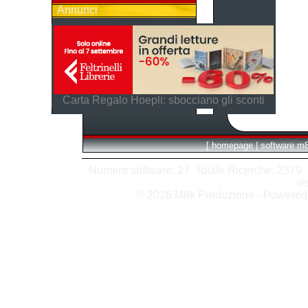
Annunci
Carta Regalo Hoepli: sbocciano gli sconti
[
homepage
|
software m
Numero software: 27 Totale Ricerche: 2379 Hit
vi
© 2026 M8k Produzione - Powere