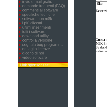
invio e-mail gratis
domande frequenti (FAQ)
commenti ai software
Descrizi
specifiche tecniche
software non m8k
i più cliccati
ultimi inserimenti
tutti i software
download utility
Questa s
controlla versione
M8K Prod
segnala bug programma
Se desid
dettaglio licenze
indirizz
dicono di noi
video software
Link sponsorizzati