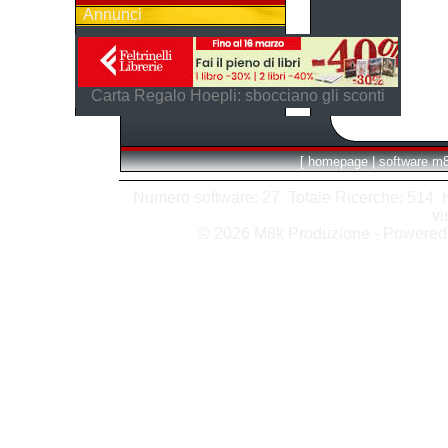
Annunci
Carta Regalo Hoepli: sbocciano gli sconti
[
homepage
|
software m
Numero software: 27 Totale Ricerche: 514 Hit
vi
© 2026 M8k Produzione - Powere