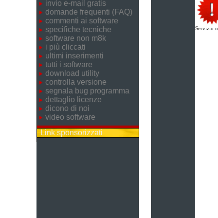
invio e-mail gratis
domande frequenti (FAQ)
commenti ai software
specifiche tecniche
Servizio n
software non m8k
i più cliccati
ultimi inserimenti
tutti i software
download utility
controlla versione
segnala bug programma
dettaglio licenze
dicono di noi
video software
Link sponsorizzati