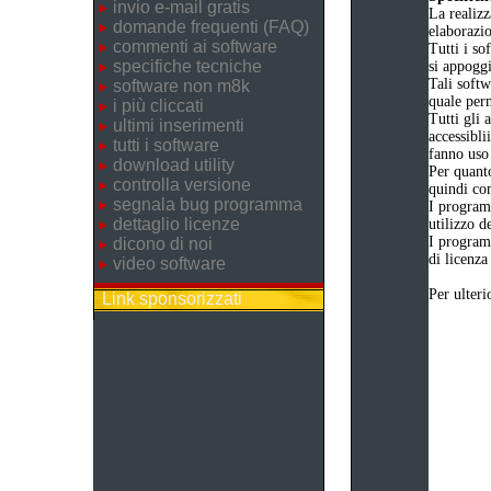
invio e-mail gratis
La realizz
domande frequenti (FAQ)
elaborazi
commenti ai software
Tutti i so
specifiche tecniche
si appogg
Tali softw
software non m8k
quale perm
i più cliccati
Tutti gli 
ultimi inserimenti
accessibli
tutti i software
fanno uso 
download utility
Per quanto
controlla versione
quindi com
segnala bug programma
I program
dettaglio licenze
utilizzo d
I program
dicono di noi
di licenza
video software
Per ulteri
Link sponsorizzati