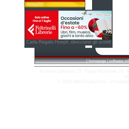
Annunci
Carta Regalo Hoepli: sbocciano gli sconti
[
homepage
|
software m
Numero software: 27 Totale Ricerche: 73 Hits
vi
© 2026 M8k Produzione - Powere