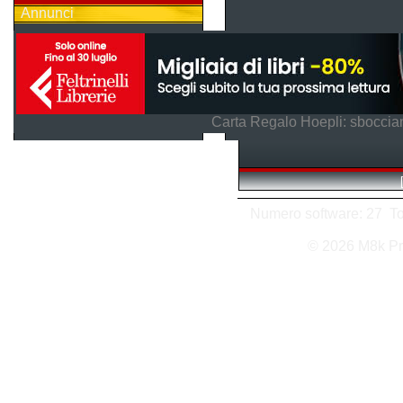
Annunci
Carta Regalo Hoepli: sboccian
Numero software: 27 Tota
© 2026 M8k Pr