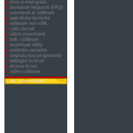
invio e-mail gratis
domande frequenti (FAQ)
commenti ai software
specifiche tecniche
software non m8k
i più cliccati
ultimi inserimenti
tutti i software
download utility
controlla versione
segnala bug programma
dettaglio licenze
dicono di noi
video software
Link sponsorizzati