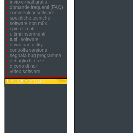
invio e-mail gratis
domande frequenti (FAQ)
commenti ai software
specifiche tecniche
software non m8k
i più cliccati
ultimi inserimenti
tutti i software
download utility
controlla versione
segnala bug programma
dettaglio licenze
dicono di noi
video software
Link sponsorizzati