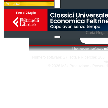
Annunci
Carta Regalo
[
homepage
|
software m
Numero software: 27 Totale Ricerche: 286 Hit
vi
© 2026 M8k Produzione - Powere