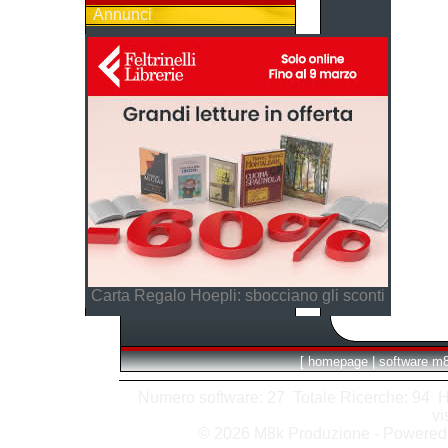
Annunci
Carta Regalo Hoepli: sbocciano gli sconti
[
homepage
|
software m
Numero software: 27 Totale Ricerche: 94 Hits
vi
© 2026 M8k Produzione - Powere