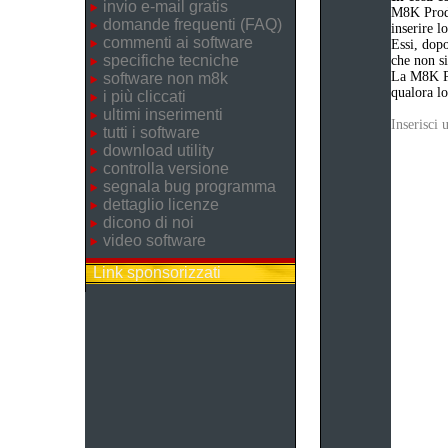
invio e-mail gratis
M8K Produ
domande frequenti (FAQ)
inserire 
commenti ai software
Essi, dopo
specifiche tecniche
che non si
La M8K Pr
software non m8k
qualora lo
i più cliccati
ultimi inserimenti
Inserisci
tutti i software
download utility
controlla versione
segnala bug programma
dettaglio licenze
dicono di noi
video software
Link sponsorizzati