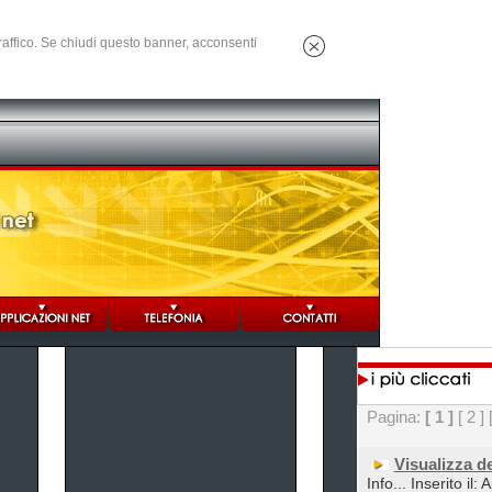
 traffico. Se chiudi questo banner, acconsenti
Pagina:
[ 1 ]
[ 2 ]
Visualizza d
Info... Inserito il: