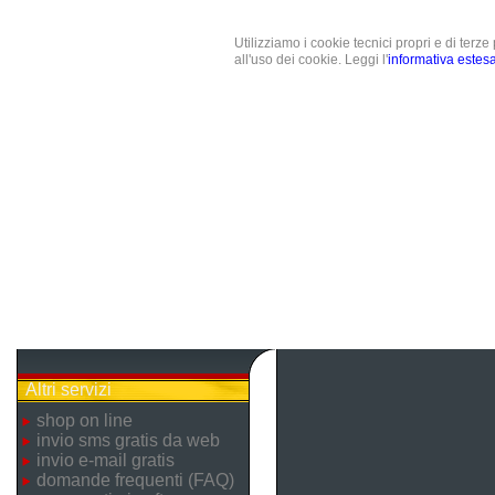
Utilizziamo i cookie tecnici propri e di terz
all'uso dei cookie. Leggi l'
informativa estes
Altri servizi
shop on line
invio sms gratis da web
invio e-mail gratis
domande frequenti (FAQ)