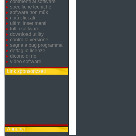
commenti ai software
specifiche tecniche
software non m8k
i più cliccati
ultimi inserimenti
tutti i software
download utility
controlla versione
segnala bug programma
dettaglio licenze
dicono di noi
video software
Link sponsorizzati
Annunci