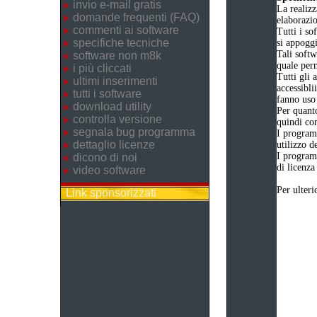
invio e-mail gratis
La realizz
domande frequenti (FAQ)
elaborazi
commenti ai software
Tutti i so
specifiche tecniche
si appogg
Tali softw
software non m8k
quale perm
i più cliccati
Tutti gli 
ultimi inserimenti
accessibli
tutti i software
fanno uso 
download utility
Per quanto
controlla versione
quindi com
segnala bug programma
I program
dettaglio licenze
utilizzo d
I program
dicono di noi
di licenza
video software
Per ulteri
Link sponsorizzati