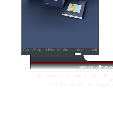
Carta Regalo Hoepli: sbocciano gli sconti
[
homepage
|
software m
Numero software: 27 Totale Ricerche: 298 Hits
vi
© 2026 M8k Produzione - Powere