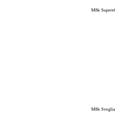
M8k Supere6
M8k SvegliaT