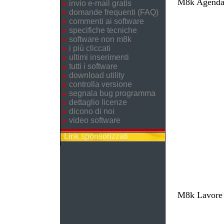
M8k Agenda 
invio e-mail gratis
domande frequenti (FAQ)
commenti ai software
specifiche tecniche
software non m8k
i più cliccati
ultimi inserimenti
tutti i software
download utility
controlla versione
segnala bug programma
dettaglio licenze
dicono di noi
video software
Link sponsorizzati
M8k Lavore -