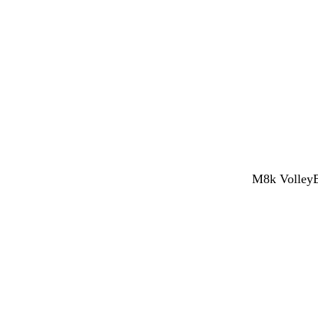
M8k VolleyBy