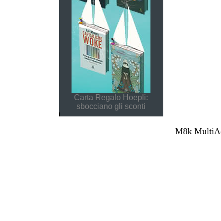
Carta Regalo Hoepli:
sbocciano gli sconti
M8k MultiAcc