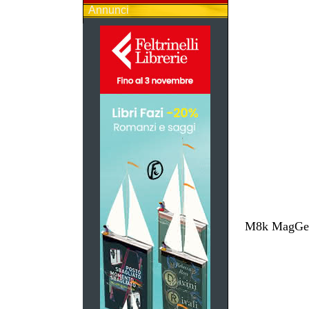
Annunci
M8k MagGest