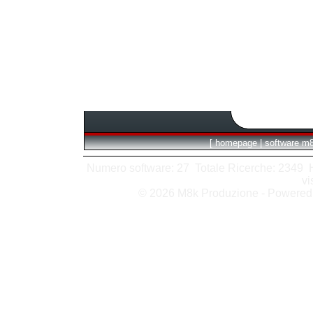
[
homepage
|
software m
Numero software: 27 Totale Ricerche: 2349 Hit
vi
© 2026 M8k Produzione - Powere