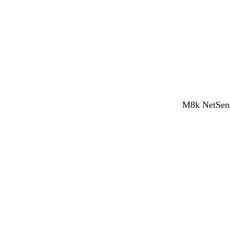
M8k NetSend 