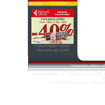
Annunci
Carta Regalo Hoepli:
sbocciano gli sconti
[
homepage
|
software m
Numero software: 27 Totale Ricerche: 135 Hit
vi
© 2026 M8k Produzione - Powere