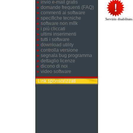
invio e-mail gratis
domande frequenti (FAQ)
commenti ai software
specifiche tecniche
Servizio disabilitato
software non m8k
i più cliccati
ultimi inserimenti
tutti i software
download utility
controlla versione
segnala bug programma
dettaglio licenze
dicono di noi
video software
Link sponsorizzati