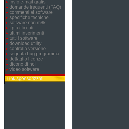
invio e-mail gratis
domande frequenti (FAQ)
commenti ai software
specifiche tecniche
software non m8k
i più cliccati
ultimi inserimenti
tutti i software
download utility
controlla versione
segnala bug programma
dettaglio licenze
dicono di noi
video software
Link sponsorizzati