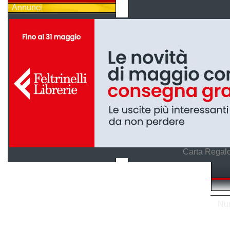
Annunci
Carta Regalo
Num