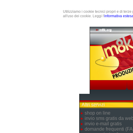
Utilizziamo i cookie tecnici propri e di terz
all'uso dei cookie. Leggi l'
informativa estes
Altri servizi
shop on line
invio sms gratis da we
invio e-mail gratis
domande frequenti (FA