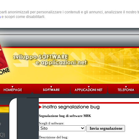
e parti anonimizzati per personalizzare i contenuti e gli annunci, analizzare il nostro
a
e scopri come disabilitarli.
Segnalazione bug di software M8K
b
Scegli il software:
Q)
Descrizione del bug: