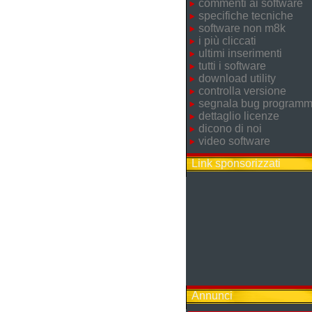
commenti ai software
specifiche tecniche
software non m8k
i più cliccati
ultimi inserimenti
tutti i software
download utility
controlla versione
segnala bug program
dettaglio licenze
dicono di noi
video software
Link sponsorizzati
Annunci