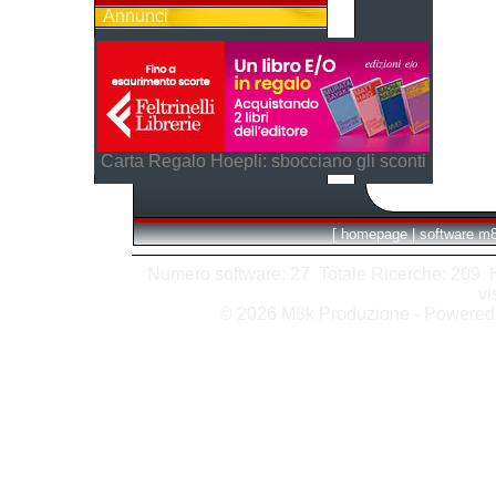
Annunci
Carta Regalo Hoepli: sbocciano gli sconti
[
homepage
|
software m
Numero software: 27 Totale Ricerche: 209 Hit
vi
© 2026 M8k Produzione - Powere