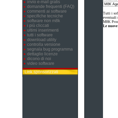
invio e-mail gratis
domande frequenti (FAQ)
commenti ai software
Tutti i so
specifiche tecniche
eventuali 
software non m8k
M8K Produ
i più cliccati
Le nuove 
ultimi inserimenti
tutti i software
download utility
controlla versione
segnala bug programma
dettaglio licenze
dicono di noi
video software
Link sponsorizzati