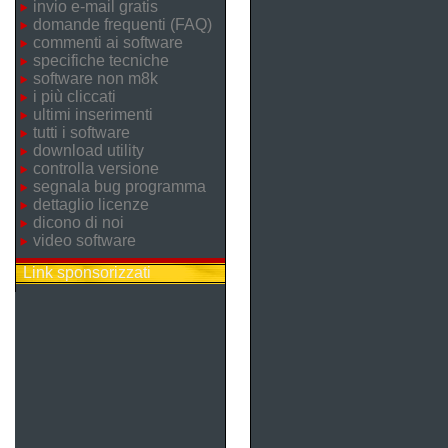
invio e-mail gratis
domande frequenti (FAQ)
commenti ai software
specifiche tecniche
software non m8k
i più cliccati
ultimi inserimenti
tutti i software
download utility
controlla versione
segnala bug programma
dettaglio licenze
dicono di noi
video software
Link sponsorizzati