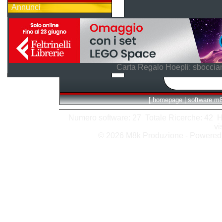
Annunci
Carta Regalo Hoepli: sboccian
[
homepage
|
software m
Numero software: 27 Totale Ricerche: 42 Hits
vi
© 2026 M8k Produzione - Powere