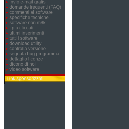
invio e-mail gratis
domande frequenti (FAQ)
commenti ai software
specifiche tecniche
software non m8k
i più cliccati
ultimi inserimenti
tutti i software
download utility
controlla versione
segnala bug programma
dettaglio licenze
dicono di noi
video software
Link sponsorizzati