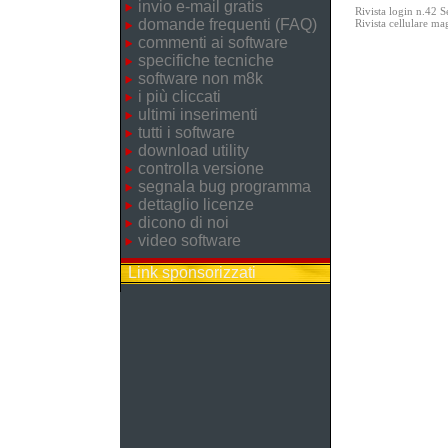
invio e-mail gratis
Rivista login n.42 
domande frequenti (FAQ)
Rivista cellulare m
commenti ai software
specifiche tecniche
software non m8k
i più cliccati
ultimi inserimenti
tutti i software
download utility
controlla versione
segnala bug programma
dettaglio licenze
dicono di noi
video software
Link sponsorizzati