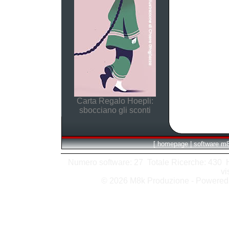
Carta Regalo Hoepli:
sbocciano gli sconti
[
homepage
|
software m
Numero software: 27 Totale Ricerche: 430 Hit
vi
© 2026 M8k Produzione - Powere